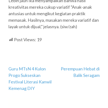
Lebih jauh Ika menyampaikan bahwa hasil
kreativitas mereka cukup variatif “Anak-anak
antusias untuk mengikut kegiatan praktik
memasak. Hasilnya, masakan mereka variatif dan
layak untuk dijual,” jelasnya. (siw/zah)
Post Views:
19
Navigasi
Guru MTsN 4 Kulon
Perempuan Hebat di
Progo Sukseskan
Balik Seragam
pos
Festival Literasi Kanwil
Kemenag DIY