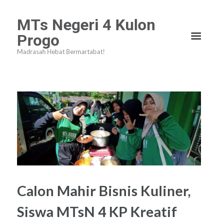
Lompat
MTs Negeri 4 Kulon
ke
Progo
konten
Madrasah Hebat Bermartabat!
(Tekan
Enter)
Calon Mahir Bisnis Kuliner,
Siswa MTsN 4 KP Kreatif