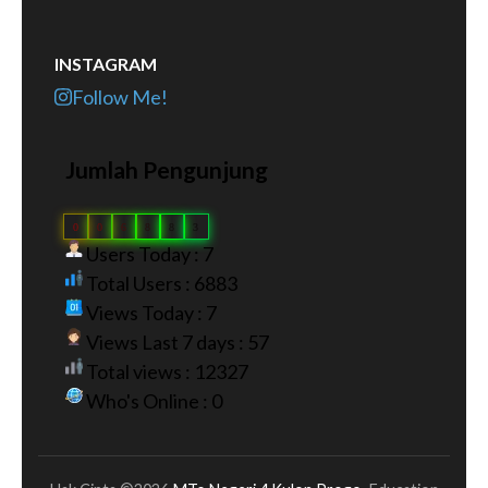
INSTAGRAM
Follow Me!
Jumlah Pengunjung
0
0
6
8
8
3
Users Today : 7
Total Users : 6883
Views Today : 7
Views Last 7 days : 57
Total views : 12327
Who's Online : 0