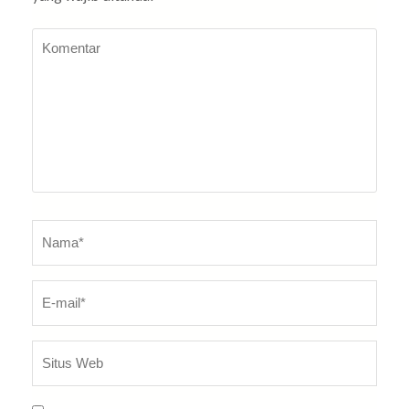
Komentar
Nama
*
E-
Sit
ma
W