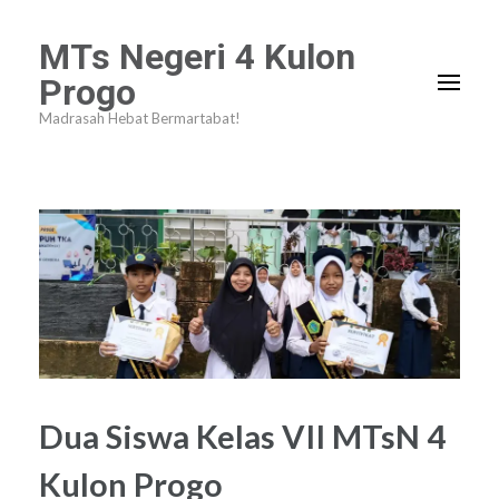
Lompat
MTs Negeri 4 Kulon
ke
Progo
konten
Madrasah Hebat Bermartabat!
(Tekan
Enter)
Dua Siswa Kelas VII MTsN 4
Kulon Progo