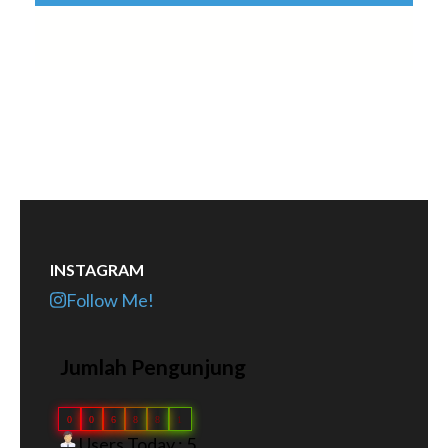
INSTAGRAM
Follow Me!
Jumlah Pengunjung
0
0
6
8
8
1
Users Today : 5