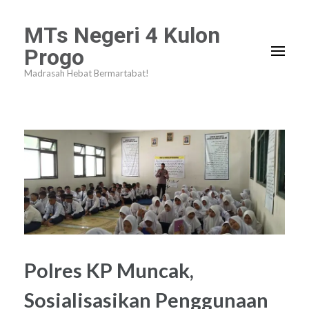
Lompat
MTs Negeri 4 Kulon
ke
Progo
konten
Madrasah Hebat Bermartabat!
(Tekan
Enter)
Polres KP Muncak,
Sosialisasikan Penggunaan