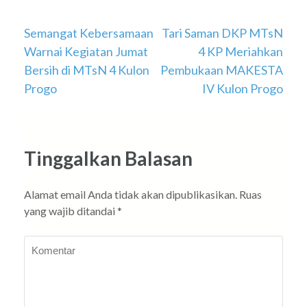
Navigasi
Semangat Kebersamaan
Tari Saman DKP MTsN
Warnai Kegiatan Jumat
4 KP Meriahkan
pos
Bersih di MTsN 4 Kulon
Pembukaan MAKESTA
Progo
IV Kulon Progo
Tinggalkan Balasan
Alamat email Anda tidak akan dipublikasikan.
Ruas
yang wajib ditandai
*
Komentar